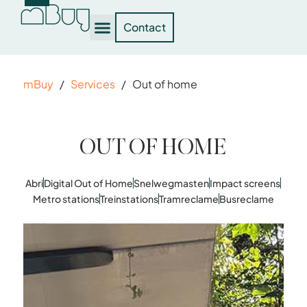
Contact
mBuy
/
Services
/
Out of home
OUT OF HOME
Abri
Digital Out of Home
Snelwegmasten
Impact screens
Metro stations
Treinstations
Tramreclame
Busreclame