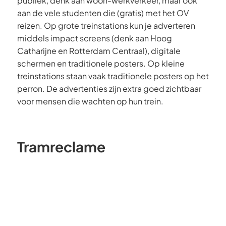
publiek, denk aan woon-werkverkeer, maar ook
aan de vele studenten die (gratis) met het OV
reizen. Op grote treinstations kun je adverteren
middels impact screens (denk aan Hoog
Catharijne en Rotterdam Centraal), digitale
schermen en traditionele posters. Op kleine
treinstations staan vaak traditionele posters op het
perron. De advertenties zijn extra goed zichtbaar
voor mensen die wachten op hun trein.
Tramreclame
Met trams in Rotterdam, Den Haag en Amsterdam
kun je een grote groep mensen bereiken, van
dagjesmensen en winkelende bezoekers tot
forenzen en schoolgaande jongeren. De
trampassagiers vormen een diverse groep, wat