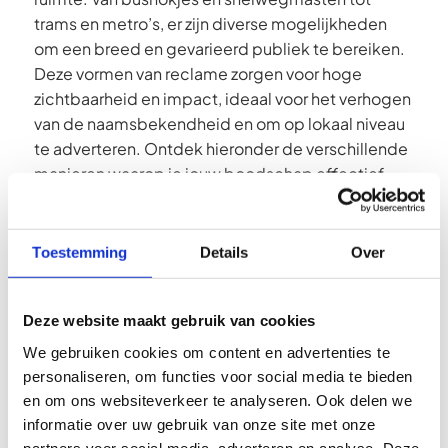
trams en metro’s, er zijn diverse mogelijkheden
om een breed en gevarieerd publiek te bereiken.
Deze vormen van reclame zorgen voor hoge
zichtbaarheid en impact, ideaal voor het verhogen
van de naamsbekendheid en om op lokaal niveau
te adverteren. Ontdek hieronder de verschillende
manieren waarop je jouw boodschap effectief
kunt verspreiden.
Toestemming
Details
Over
Abri
Deze website maakt gebruik van cookies
Een abri is een kleine, open wachtruimte die
We gebruiken cookies om content en advertenties te
beschutting biedt tegen weer en wind, ook wel
personaliseren, om functies voor social media te bieden
bekend als een bushokje. Campagnes met abri-
en om ons websiteverkeer te analyseren. Ook delen we
posters zijn om meerdere redenen effectief: de
informatie over uw gebruik van onze site met onze
posters zijn de hele dag zichtbaar, wat zorgt voor
partners voor social media, adverteren en analyse. Deze