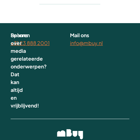
Sparren
Bel ons
Mail ons
over
+31 23 888 2001
info@mbuy.nl
media
gerelateerde
onderwerpen?
Dat
kan
altijd
en
vrijblijvend!