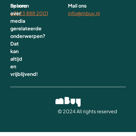
Sparren
Bel ons
Mail ons
over
+31 23 888 2001
info@mbuy.nl
media
gerelateerde
onderwerpen?
Dat
kan
altijd
en
vrijblijvend!
© 2024 All rights reserved