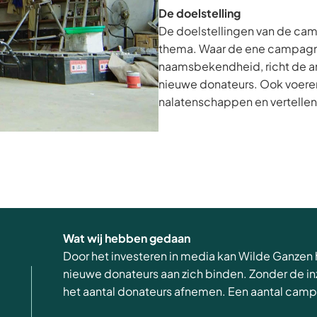
De doelstelling
De doelstellingen van de cam
thema. Waar de ene campagne 
naamsbekendheid, richt de a
nieuwe donateurs. Ook voeren
nalatenschappen en vertellen 
Wat wij hebben gedaan
Door het investeren in media kan Wilde Ganzen
nieuwe donateurs aan zich binden. Zonder de i
het aantal donateurs afnemen. Een aantal cam