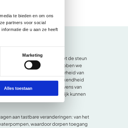
 media te bieden en om ons
ze partners voor social
nformatie die u aan ze heeft
Marketing
 en de nalatenschappen, en met de steun
ingezette mediacampagnes, hebben we
nen maken. Door de zichtbaarheid van
oten, is er niet alleen meer bekendheid
komen, maar hebben we de levens van
Alles toestaan
 omstandigheden daadwerkelijk kunnen
dragen aan tastbare veranderingen: van het
 waterpompen, waardoor dorpen toegang