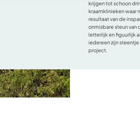
krijgen tot schoon dr
kraamklinieken waar m
resultaat van de ins
onmisbare steun van
letterlijk en figuurlij
iedereen zijn steentje
project.