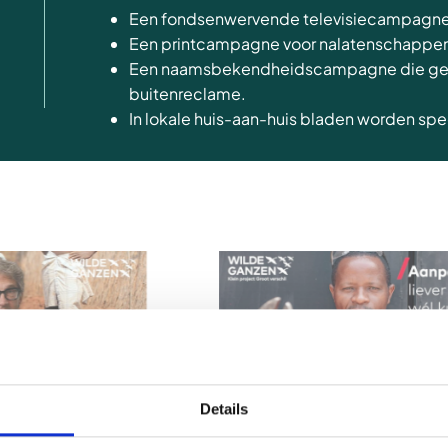
Een fondsenwervende televisiecampagne 
Een printcampagne voor nalatenschappe
Een naamsbekendheidscampagne die gebrui
buitenreclame.
In lokale huis-aan-huis bladen worden spe
Details