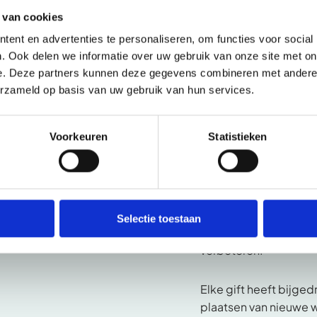
 van cookies
ent en advertenties te personaliseren, om functies voor social
. Ook delen we informatie over uw gebruik van onze site met on
e. Deze partners kunnen deze gegevens combineren met andere i
erzameld op basis van uw gebruik van hun services.
Het resultaat
Voorkeuren
Statistieken
Dankzij de donateurs
van de strategisch 
samen een impact kun
Wilde Ganzen te vergr
en betrokkenheid ge
Selectie toestaan
mensen in kwetsbare
verbeteren.
Elke gift heeft bijge
plaatsen van nieuwe