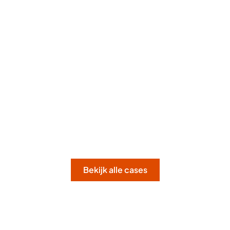
50+ mobiel
tv
/
print
/
radio
Bekijk alle cases