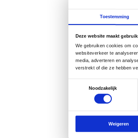
Toestemming
50+ mobiel
pr
tv
/
print
/
radio
Deze website maakt gebruik
We gebruiken cookies om cont
websiteverkeer te analyseren
media, adverteren en analys
verstrekt of die ze hebben v
Toestemmingsselectie
Noodzakelijk
Care Plus
online
/
audio
/
Google
/
radio
Weigeren