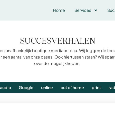
Home
Services
Suc
SUCCESVERHALEN
 en onafhankelijk boutique mediabureau. Wij leggen de foc
r een aantal van onze cases. Ook hiertussen staan? Wij sparr
over de mogelijkheden.
audio
Google
online
out of home
print
rad