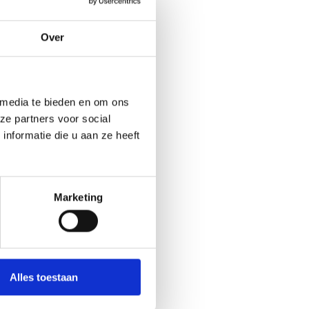
Over
Visit Flevoland
/
online
/
out of home
/
print
 media te bieden en om ons
ze partners voor social
nformatie die u aan ze heeft
Marketing
Alles toestaan