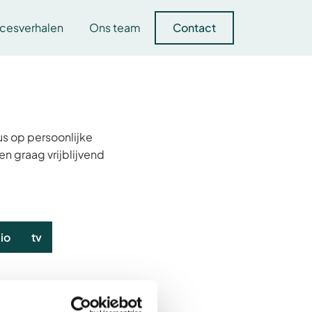
cesverhalen
Ons team
Contact
us op persoonlijke
en graag vrijblijvend
io
tv