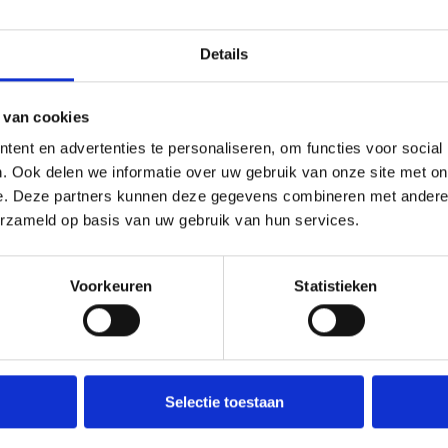
Wilde Ganzen
Keukenhof
Details
int
/
audio
/
online
/
out of home
online
/
audio
/
Google
/
print
 van cookies
/
radio
/
tv
radio
ent en advertenties te personaliseren, om functies voor social
. Ook delen we informatie over uw gebruik van onze site met on
e. Deze partners kunnen deze gegevens combineren met andere i
erzameld op basis van uw gebruik van hun services.
Voorkeuren
Statistieken
HTM
online
/
audio
/
Google
/
out of
Selectie toestaan
home